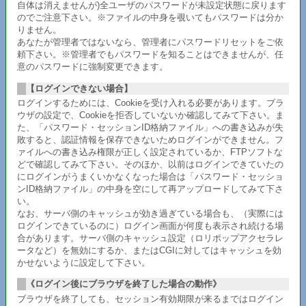
自体は消えませんが)全ユーザのパスワードが未設定状態に戻ります
のでご注意下さい。※ファイルの中身を覗いてもパスワードは分か
りません。
あなたが管理者ではないなら、管理者にパスワードリセットをご依
頼下さい。※管理者でもパスワードを知ることはできませんが、任
意のパスワードに強制変更できます。
【ログインできない場合】
ログインするためには、Cookieを受け入れる必要があります。ブラ
ウザの設定で、Cookieを拒否していないか確認してみて下さい。ま
た、「パスワード・セッションID格納ファイル」への書き込みが失
敗すると、認証情報を保存できないためログインができません。フ
ァイルへの書き込み権限が正しく設定されているか、FTPソフトな
どで確認してみて下さい。そのほか、以前はログインできていたの
にログインがうまくいかなくなった場合は「パスワード・セッショ
ンID格納ファイル」の中身を空にして再アップロードしてみて下さ
い。
なお、サーバ側のキャッシュが効き過ぎている場合も、（実際には
ログインできているのに）ログイン画面が何度も表示され続ける場
合があります。サーバ側のキャッシュ設定（ロリポップアクセラレ
ータなど）を無効にするか、またはCGIに対してはキャッシュを効
かせないように設定して下さい。
《ログイン後にブラウザを終了した場合の動作》
ブラウザを終了しても、セッション有効期限が来るまではログイン